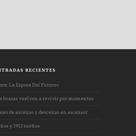
NTRADAS RECIENTES
ore: La Esposa Del Futuro»
s brasas vuelven a revivir por momentos
ajes de ascenso y descenso en ascensor
años y 1912 sueños