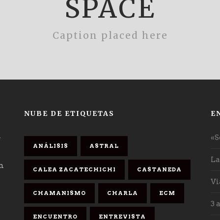
SPACE
Caption placed here
NUBE DE ETIQUETAS
E
«S
y
ANÁLISIS
ASTRAL
La
an
CALEA ZACATECHICHI
CASTANEDA
Vi
CHAMANISMO
CHARLA
ECM
3 
ENCUENTRO
ENTREVISTA