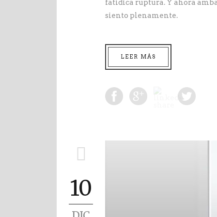
fatídica ruptura. Y ahora amba
siento plenamente.
LEER MÁS
10
DIC