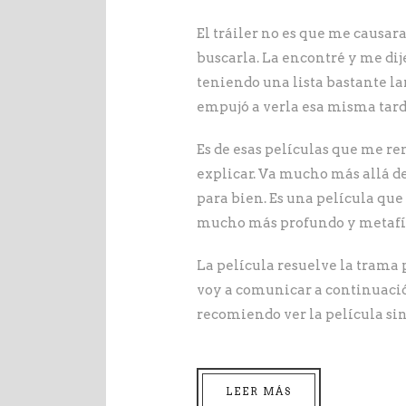
El tráiler no es que me causar
buscarla. La encontré y me dije
teniendo una lista bastante la
empujó a verla esa misma tard
Es de esas películas que me r
explicar. Va mucho más allá d
para bien. Es una película que
mucho más profundo y metafís
La película resuelve la trama
voy a comunicar a continuaci
recomiendo ver la película si
LEER MÁS