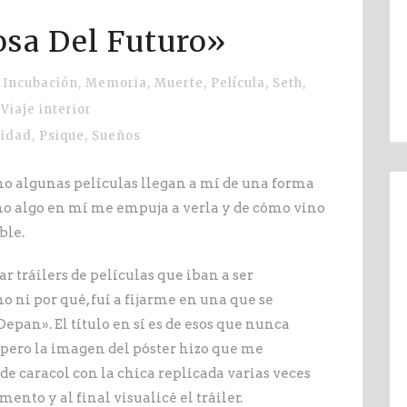
osa Del Futuro»
Incubación
,
Memoria
,
Muerte
,
Película
,
Seth
,
Viaje interior
lidad
,
Psique
,
Sueños
o algunas películas llegan a mí de una forma
o algo en mí me empuja a verla y de cómo vino
ble.
r tráilers de películas que iban a ser
o ni por qué, fuí a fijarme en una que se
 Depan». El título en sí es de esos que nunca
pero la imagen del póster hizo que me
 de caracol con la chica replicada varias veces
to y al final visualicé el tráiler.