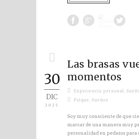
Las brasas vue
30
momentos
Experiencia personal
,
Sueño
DIC
Psique
,
Sueños
2025
Soy muy consciente de que cie
marcar de una manera muy pro
personalidad en pedazos para d