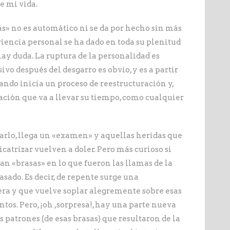
e mi vida.
rás» no es automático ni se da por hecho sin más
eriencia personal se ha dado en toda su plenitud
hay duda. La ruptura de la personalidad es
vo después del desgarro es obvio, y es a partir
ndo inicia un proceso de reestructuración y,
anación que va a llevar su tiempo, como cualquier
rarlo, llega un «examen» y aquellas heridas que
catrizar vuelven a doler. Pero más curioso si
n «brasas» en lo que fueron las llamas de la
asado. Es decir, de repente surge una
era y que vuelve soplar alegremente sobre esas
tos. Pero, ¡oh ,sorpresa!, hay una parte nueva
s patrones (de esas brasas) que resultaron de la