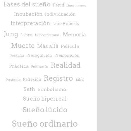
Fases del sueño
Freud
Gnosticismo
Incubación
Individuación
Interpretación
Jane Roberts
Jung
Memoria
Libro
Lucidez terminal
Muerte
Más allá
Película
Precognición
Premonición
Pesadilla
Realidad
Práctica
Publicación
Registro
Reflexión
Recuento
Salud
Seth
Simbolismo
Sueño hiperreal
Sueño lúcido
Sueño ordinario