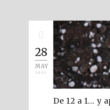
28
MAY
2025
De 12 a 1… y 