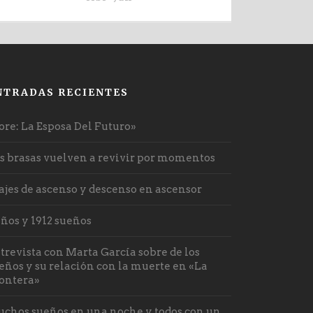
NTRADAS RECIENTES
ore: La Esposa Del Futuro»
s brasas vuelven a revivir por momentos
ajes de ascenso y descenso en ascensor
años y 1912 sueños
trevista con Marta García sobre de los
eños y su relación con la muerte en «La
ontera»
chos sueños en una noche y todos con un