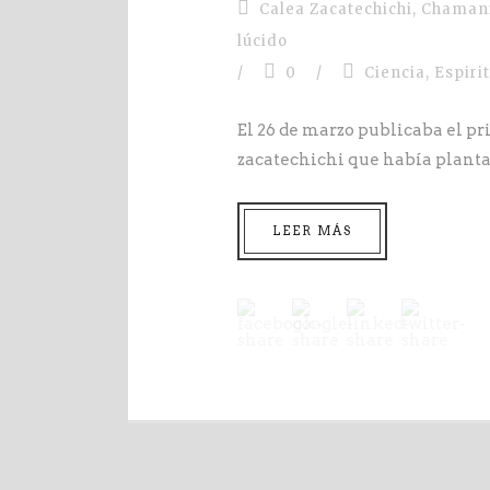
Calea Zacatechichi
,
Chaman
lúcido
/
0
/
Ciencia
,
Espiri
El 26 de marzo publicaba el pr
zacatechichi que había plantad
LEER MÁS