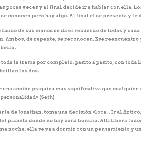
as pocas veces y al final decide ir a hablar con ella. Lo
 conocen pero hay algo. Al final él se presenta y le 
físico de sus manos se da el recuerdo de todas y cada u
an. Ambos, de repente, se reconocen. Ese reencuentro
bello.
 toda la trama por completo, pasito a pasito, con toda 
brillan los dos.
 una acción psíquica más significativa que cualquier
 personalidad» (Seth)
rte de Jonathan, toma una decisión «loca». Ir al Ártic
el planeta donde no hay zona horaria. Allí libera todo
ima noche, ella se va a dormir con un pensamiento y 