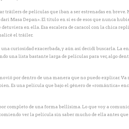
 tráilers de películas que iban a ser estrenadas en breve. N
i dari Masa Depan». El título en sí es de esos que nunca hub
detuviera en ella. Esa escalera de caracol con la chica re
licé el tráiler.
a una curiosidad exacerbada, y aún así decidí buscarla. La e
niendo una lista bastante larga de películas para ver, algo d
emovió por dentro de una manera que no puedo explicar. Va
bien. Es una película que bajo el género de «romántica» e
 por completo de una forma bellísima. Lo que voy a comunic
recomiendo ver la película sin saber mucho de ella antes que