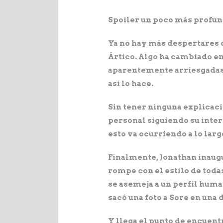
Spoiler un poco más profu
Ya no hay más despertares d
Ártico. Algo ha cambiado en
aparentemente arriesgadas s
así lo hace.
Sin tener ninguna explicaci
personal siguiendo su interi
esto va ocurriendo a lo lar
Finalmente, Jonathan inaugu
rompe con el estilo de todas
se asemeja a un perfil huma
sacó una foto a Sore en una d
Y llega el punto de encuent