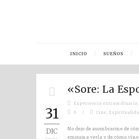
INICIO
SUEÑOS
«Sore: La Esp
Experiencia extraordinaria
,
31
0
/
Cine
,
Espiritualid
No dejo de asombrarme de cóm
DIC
empuja a verla y de cómo vino