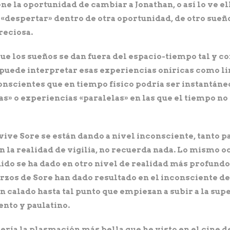
ne la oportunidad de cambiar a Jonathan, o así lo ve el
«despertar» dentro de otra oportunidad, de otro sueño
reciosa.
e los sueños se dan fuera del espacio-tiempo tal y co
puede interpretar esas experiencias oníricas como lin
conscientes que en tiempo físico podría ser instantáne
s» o experiencias «paralelas» en las que el tiempo no
vive Sore se están dando a nivel inconsciente, tanto p
en la realidad de vigilia, no recuerda nada. Lo mismo 
dido se ha dado en otro nivel de realidad más profundo
erzos de Sore han dado resultado en el inconsciente d
 calado hasta tal punto que empiezan a subir a la sup
ento y paulatino.
ería la plasmación más bella que he visto en el cine d