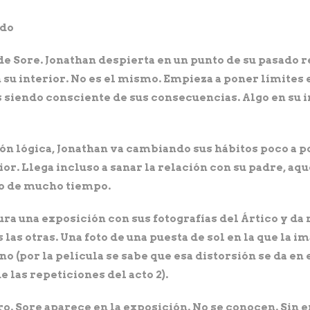
ndo
e Sore. Jonathan despierta en un punto de su pasado re
 su interior. No es el mismo. Empieza a poner límites 
iendo consciente de sus consecuencias. Algo en su int
ón lógica, Jonathan va cambiando sus hábitos poco a p
or. Llega incluso a sanar la relación con su padre, aqu
go de mucho tiempo.
ra una exposición con sus fotografías del Ártico y da
 las otras. Una foto de una puesta de sol en la que la 
no (por la película se sabe que esa distorsión se da e
e las repeticiones del acto 2).
ro. Sore aparece en la exposición. No se conocen. Sin 