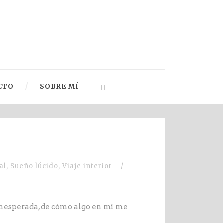
CTO
SOBRE MÍ
al
,
Sueño lúcido
,
Viaje interior
/
inesperada, de cómo algo en mí me