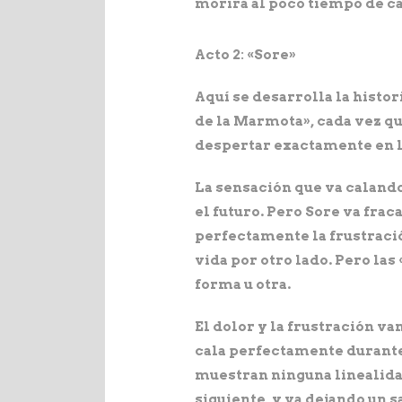
morirá al poco tiempo de ca
Acto 2: «Sore»
Aquí se desarrolla la histor
de la Marmota», cada vez qu
despertar exactamente en l
La sensación que va calando
el futuro. Pero Sore va fra
perfectamente la frustració
vida por otro lado. Pero la
forma u otra.
El dolor y la frustración v
cala perfectamente durante
muestran ninguna linealidad,
siguiente, y va dejando un s