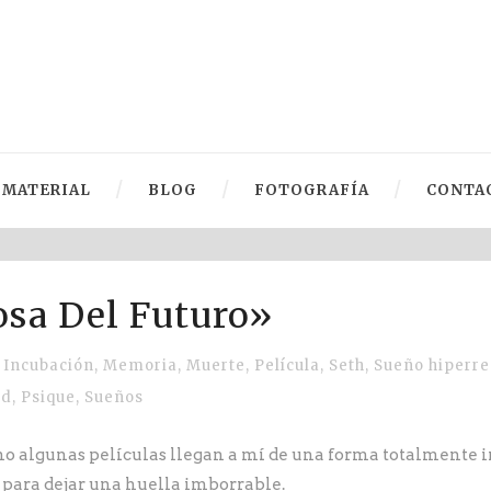
MATERIAL
BLOG
FOTOGRAFÍA
CONTA
osa Del Futuro»
Incubación
,
Memoria
,
Muerte
,
Película
,
Seth
,
Sueño hiperre
ad
,
Psique
,
Sueños
o algunas películas llegan a mí de una forma totalmente 
 para dejar una huella imborrable.