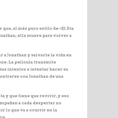
 que, al más puro estilo de «El Día
onathan, ella muere para volver a
 a Jonathan y salvarle la vida en
ene. La película transmite
us intentos e intentar hacer su
contrarse con Jonathan de una
a y que tiene que revivir, y eso
compañan a cada despertar no
r lo que va a ocurrir en la
re.