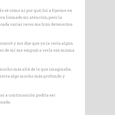
o sé cómo ni por qué, fuí a fijarme en
iera llamado mi atención, pero la
plicada varias veces me hizo detenerme
ncontré y me dije que ya la vería algún
entro de mí me empujó a verla esa misma
 mucho más allá de lo que imaginaba.
ncierra algo mucho más profundo y
ar a continuación podría ser
 nada.