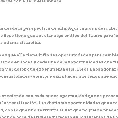
sarse con ella. Y ella muere.
ia desde la perspectiva de ella. Aquí vamos a descubrir
e Sore tiene que revelar algo crítico del futuro para J
a misma situación.
 es que ella tiene infinitas oportunidades para cambiar
casando en todas y cada una de las oportunidades que ti
n y el dolor que experimenta ella. Llega a abandonar s
s «casualidades» siempre van a hacer que tenga que en
an creciendo con cada nueva oportunidad que se present
 la visualización. Las distintas oportunidades que a
 con lo que uno se frustra al ver que no puede predeci
abor de boca de tristeza y fracaso en los intentos de So