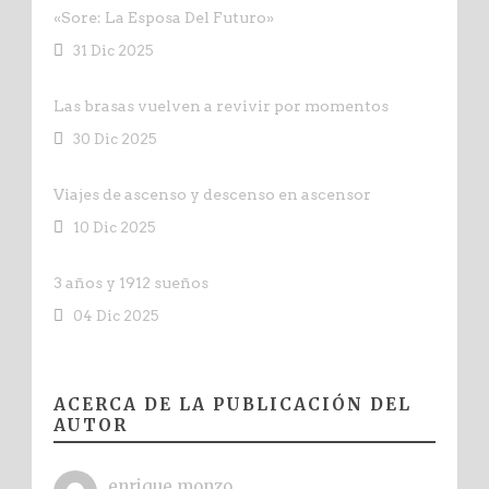
«Sore: La Esposa Del Futuro»
31 Dic 2025
Las brasas vuelven a revivir por momentos
30 Dic 2025
Viajes de ascenso y descenso en ascensor
10 Dic 2025
3 años y 1912 sueños
04 Dic 2025
ACERCA DE LA PUBLICACIÓN DEL
AUTOR
enrique.monzo