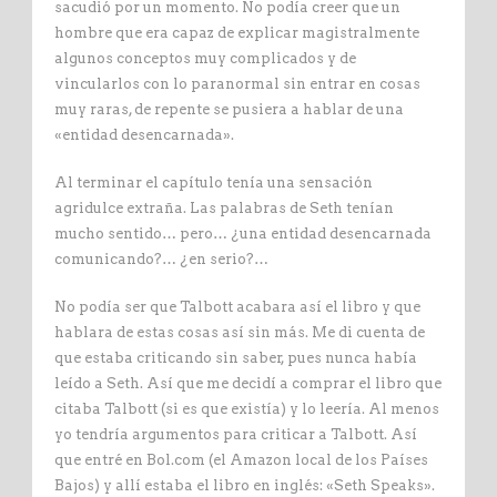
sacudió por un momento. No podía creer que un
hombre que era capaz de explicar magistralmente
algunos conceptos muy complicados y de
vincularlos con lo paranormal sin entrar en cosas
muy raras, de repente se pusiera a hablar de una
«entidad desencarnada».
Al terminar el capítulo tenía una sensación
agridulce extraña. Las palabras de Seth tenían
mucho sentido… pero… ¿una entidad desencarnada
comunicando?… ¿en serio?…
No podía ser que Talbott acabara así el libro y que
hablara de estas cosas así sin más. Me di cuenta de
que estaba criticando sin saber, pues nunca había
leído a Seth. Así que me decidí a comprar el libro que
citaba Talbott (si es que existía) y lo leería. Al menos
yo tendría argumentos para criticar a Talbott. Así
que entré en Bol.com (el Amazon local de los Países
Bajos) y allí estaba el libro en inglés: «Seth Speaks».