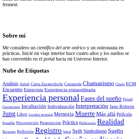
ferment
Sobre mí
Me considero un
científico del arte onírico
y un onironauta en
prácticas. Inicié mi viaje interior hace cuatro años y los sueños se
han convertido en el portal hacia mi Universo Interior.
Nube de Etiquetas
Chamanismo
Análisis
ECM
Astral
Calea Zacatechichi
Castaneda
Charla
Encuentro
Entrevista
Experiencia extraordinaria
Experiencia personal
Fases del sueño
Freud
Interpretación
Incubación
Individuación
Jane Roberts
Gnosticismo
Jung
Muerte
Más allá
Memoria
Libro
Película
Lucidez terminal
Realidad
Práctica
Precognición
Premonición
Pesadilla
Publicación
Registro
Sueño
Seth
Simbolismo
Reflexión
Recuento
Salud